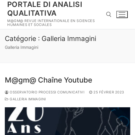
PORTALE DI ANALISI
Aller
au
QUALITATIVA
contenu
M@GM@ REVUE INTERNATIONALE EN SCIENCES
HUMAINES ET SOCIALES
Catégorie :
Galleria Immagini
Rechercher :
Galleria Immagini
M@gm@ Chaîne Youtube
OSSERVATORIO PROCESSI COMUNICATIVI
25 FÉVRIER 2023
GALLERIA IMMAGINI