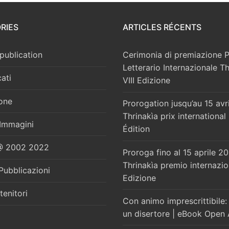
RIES
ARTICLES RÉCENTS
publication
Cerimonia di premiazione 
Letterario Internazionale Th
ati
VIII Edizione
one
Prorogation jusqu’au 15 avr
Thrinakìa prix internationa
 Immagini
Édition
2002 2022
Proroga fino al 15 aprile 2
Thrinakìa premio internazi
Pubblicazioni
Edizione
tenitori
Con animo imprescrittibile: 
un disertore | eBook Open