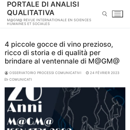
PORTALE DI ANALISI
Aller
au
QUALITATIVA
contenu
M@GM@ REVUE INTERNATIONALE EN SCIENCES
HUMAINES ET SOCIALES
Rechercher :
4 piccole gocce di vino prezioso,
ricco di storia e di qualità per
brindare al ventennale di M@GM@
OSSERVATORIO PROCESSI COMUNICATIVI
24 FÉVRIER 2023
COMUNICATI