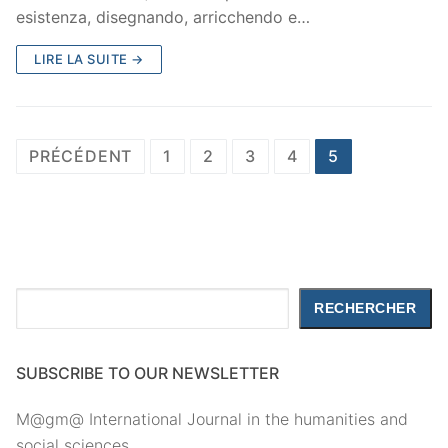
esistenza, disegnando, arricchendo e…
LIRE LA SUITE →
Pagination
PRÉCÉDENT
1
2
3
4
5
des
publications
Rechercher
RECHERCHER
SUBSCRIBE TO OUR NEWSLETTER
M@gm@ International Journal in the humanities and
social sciences