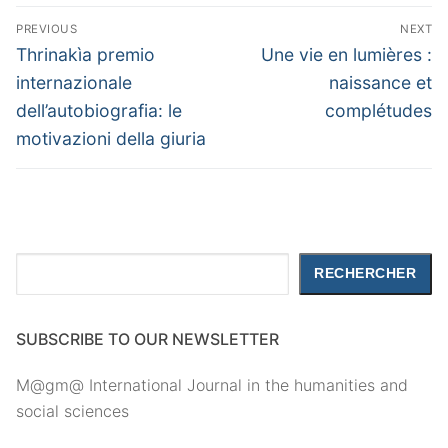
Navigation
PREVIOUS
NEXT
de
Previous
Next
Thrinakìa premio
Une vie en lumières :
post:
post:
l’article
internazionale
naissance et
dell’autobiografia: le
complétudes
motivazioni della giuria
Rechercher
RECHERCHER
SUBSCRIBE TO OUR NEWSLETTER
M@gm@ International Journal in the humanities and
social sciences